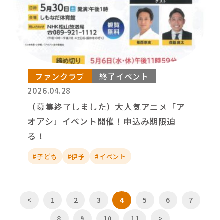
ファンクラブ
終了イベント
2026.04.28
（募集終了しました）大人気アニメ「ア
オアシ」イベント開催！申込み期限迫
る！
#子ども
#伊予
#イベント
<
1
2
3
4
5
6
7
8
9
10
11
>