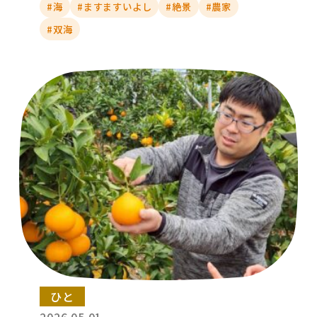
#海
#ますますいよし
#絶景
#農家
#双海
ひと