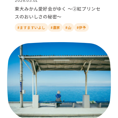
2026.05.01
東大みかん愛好会がゆく ～②紅プリンセ
スのおいしさの秘密～
#ますますいよし
#農家
#山
#伊予