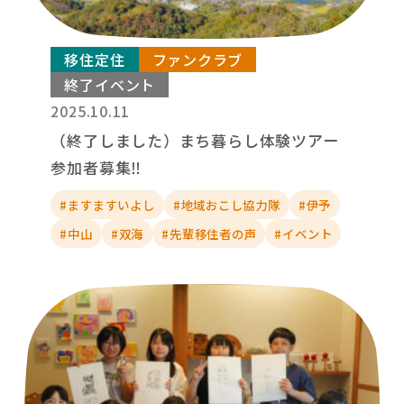
移住定住
ファンクラブ
終了イベント
2025.10.11
（終了しました）まち暮らし体験ツアー
参加者募集‼︎
#ますますいよし
#地域おこし協力隊
#伊予
#中山
#双海
#先輩移住者の声
#イベント