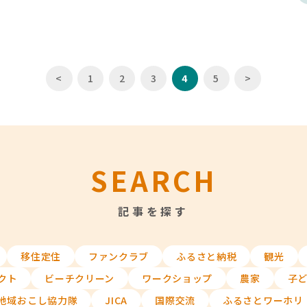
<
1
2
3
4
5
>
SEARCH
記事を探す
移住定住
ファンクラブ
ふるさと納税
観光
クト
ビーチクリーン
ワークショップ
農家
子
地域おこし協力隊
JICA
国際交流
ふるさとワーホリ