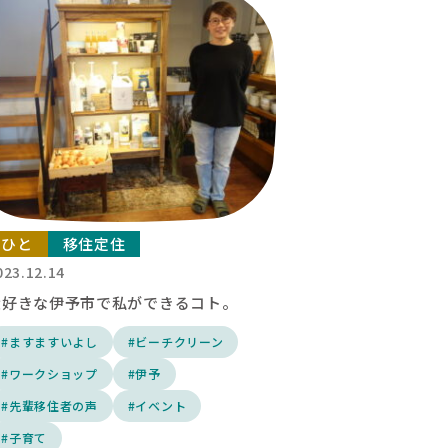
ひと
移住定住
023.12.14
大好きな伊予市で私ができるコト。
#ますますいよし
#ビーチクリーン
#ワークショップ
#伊予
#先輩移住者の声
#イベント
#子育て