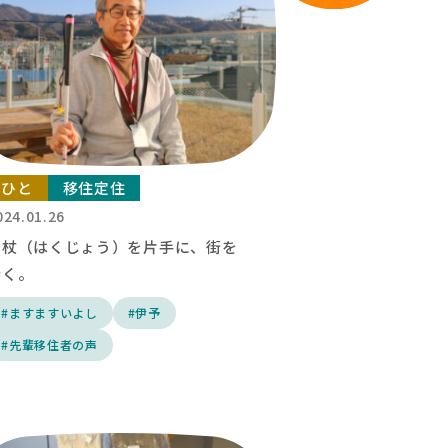
ひと
移住定住
024.01.26
白杖（はくじょう）を片手に、街を
歩く。
#ますますいよし
#伊予
#先輩移住者の声