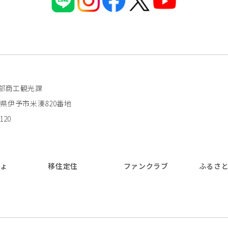
部商工観光課
 愛媛県伊予市米湊820番地
120
しょ
移住定住
ファンクラブ
ふるさ