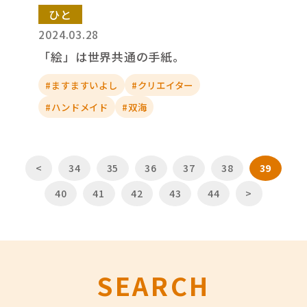
ひと
2024.03.28
「絵」は世界共通の手紙。
#ますますいよし
#クリエイター
#ハンドメイド
#双海
<
34
35
36
37
38
39
40
41
42
43
44
>
SEARCH