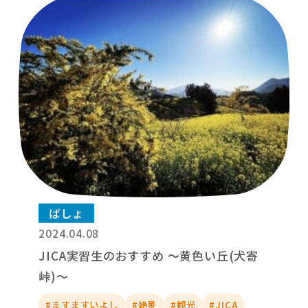
ばしょ
2024.04.08
JICA実習生のおすすめ ～黄色い丘(犬寄
峠)～
#ますますいよし
#絶景
#観光
#JICA