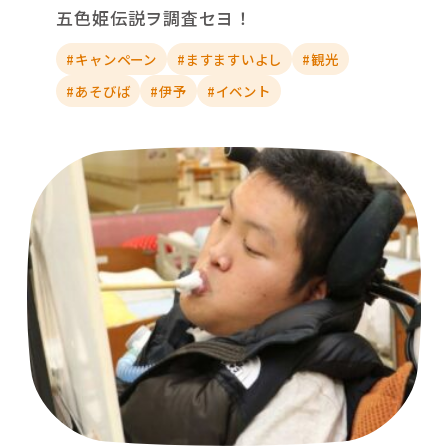
五色姫伝説ヲ調査セヨ！
#キャンペーン
#ますますいよし
#観光
#あそびば
#伊予
#イベント