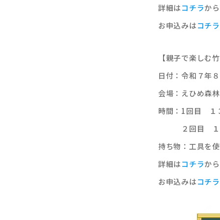
詳細は
コチラ
から
お申込みは
コチラ
【親子で楽しむ竹
日付：令和７年８
会場：えひめ森林
時間：1回目 １
２回目 １４
持ち物：工具を使
詳細は
コチラ
から
お申込みは
コチラ