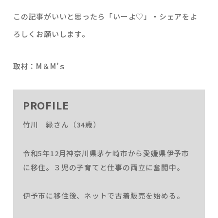
この記事がいいと思ったら「いーよ♡」・シェアをよ
ろしくお願いします。
取材：М＆М’ｓ
PROFILE
竹川 緑さん（34歳）
令和5年12月神奈川県茅ケ崎市から愛媛県伊予市
に移住。３児の子育てと仕事の両立に奮闘中。
伊予市に移住後、ネットで古着販売を始める。