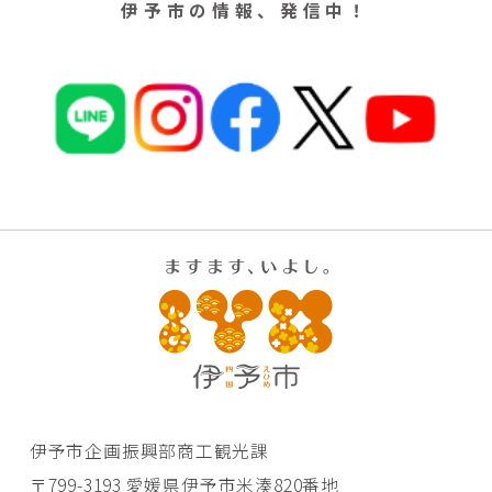
伊予市の情報、発信中！
伊予市企画振興部商工観光課
〒799-3193 愛媛県伊予市米湊820番地