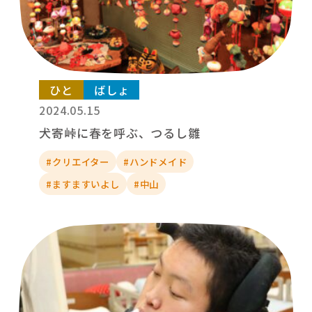
ひと
ばしょ
2024.05.15
犬寄峠に春を呼ぶ、つるし雛
#クリエイター
#ハンドメイド
#ますますいよし
#中山